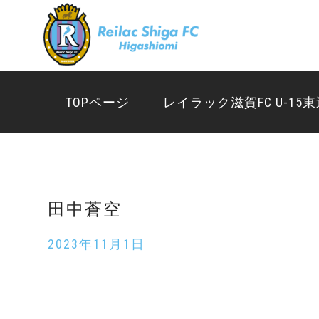
TOPページ
TOPページ
レイラック滋賀FC U-15
レイラック滋賀FC U-15東近江
送迎について
選手 & スタッフ紹介
田中蒼空
スクール
2023年11月1日
体験練習会のご案内
お知らせ