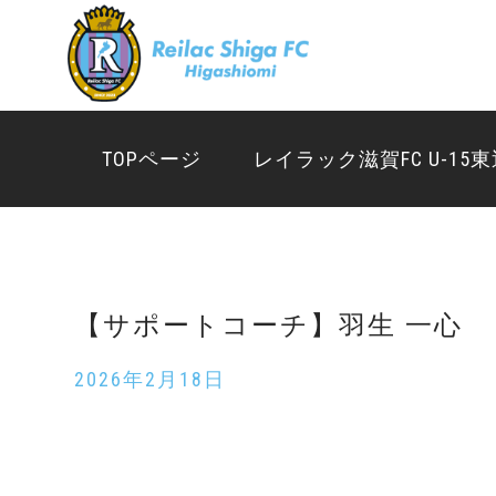
TOPページ
TOPページ
レイラック滋賀FC U-15
レイラック滋賀FC U-15東近江
送迎について
選手 & スタッフ紹介
【サポートコーチ】羽生 一心
スクール
2026年2月18日
体験練習会のご案内
お知らせ