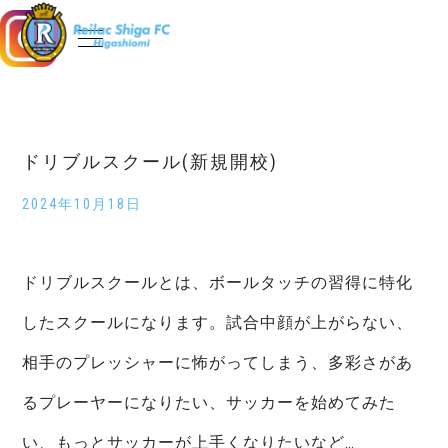
TOPページ
レイラック滋賀FC U-15東近江
ドリブルスクール(新規開校)
2024年10月18日
送迎について
選手 & スタッフ紹介
ドリブルスクールとは、ボールタッチの習得に特化
スクール
したスクールになります。試合中顔が上がらない、
相手のプレッシャーに怖がってしまう、多彩さがあ
体験練習会のご案内
るプレーヤーになりたい、サッカーを始めてみた
お知らせ
い、もっとサッカーが上手くなりたいなど…